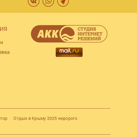
ИЯ
ии
евка
ктор
Отдых в Крыму 2025 недорого