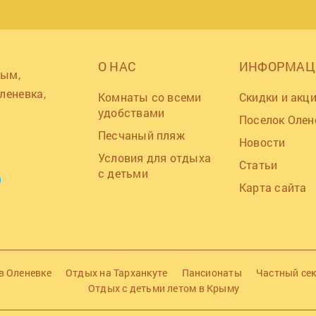
О НАС
ИНФОРМАЦ
рым,
леневка,
Комнаты со всеми
Скидки и акц
удобствами
Поселок Олен
Песчаный пляж
Новости
Условия для отдыха
Статьи
с детьми
Карта сайта
в Оленевке
Отдых на Тарханкуте
Пансионаты
Частный се
Отдых с детьми летом в Крыму