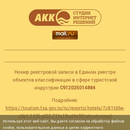
Номер реестровой записи в Едином реестре
объектов классификации в сфере туристской
индустрии
С912025014884
Подробнее:
https://tourism.fsa.gov.ru/ru/resorts/hotels/7c81fd6e-
c6b1-11f0-af25-71fa18ad4e30/about-resort
Используя этот веб-сайт, Вы даете согласие на обработку файлов
cookie, пользовательских данных в целях корректного